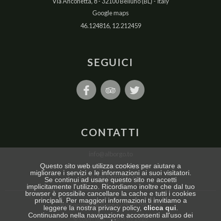
Via Anconetta, 8
32100 Belluno (BL)
Italy
Google maps
46.124816, 12.212459
SEGUICI
CONTATTI
info@alborgo.to
Questo sito web utilizza cookies per aiutare a
Telefono (+39) 0437 926755
migliorare i servizi e le informazioni ai suoi visitatori.
Fax (+39) 0437 926411
Se continui ad usare questo sito ne accetti
implicitamente l'utilizzo. Ricordiamo inoltre che dal tuo
browser è possibile cancellare la cache e tutti i cookies
principali. Per maggiori informazioni ti invitiamo a
Ristorante al Borgo
00797960259
leggere la nostra privacy policy,
clicca qui
.
Continuando nella navigazione acconsenti all'uso dei
© copyright
Al Borgo 2026